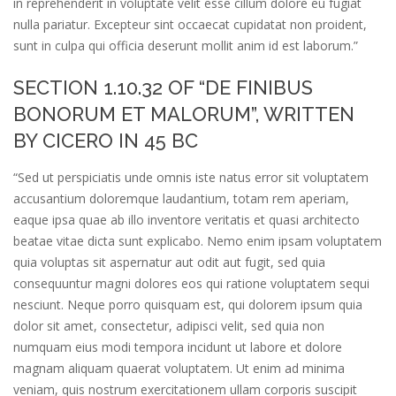
in reprehenderit in voluptate velit esse cillum dolore eu fugiat
nulla pariatur. Excepteur sint occaecat cupidatat non proident,
sunt in culpa qui officia deserunt mollit anim id est laborum.”
SECTION 1.10.32 OF “DE FINIBUS
BONORUM ET MALORUM”, WRITTEN
BY CICERO IN 45 BC
“Sed ut perspiciatis unde omnis iste natus error sit voluptatem
accusantium doloremque laudantium, totam rem aperiam,
eaque ipsa quae ab illo inventore veritatis et quasi architecto
beatae vitae dicta sunt explicabo. Nemo enim ipsam voluptatem
quia voluptas sit aspernatur aut odit aut fugit, sed quia
consequuntur magni dolores eos qui ratione voluptatem sequi
nesciunt. Neque porro quisquam est, qui dolorem ipsum quia
dolor sit amet, consectetur, adipisci velit, sed quia non
numquam eius modi tempora incidunt ut labore et dolore
magnam aliquam quaerat voluptatem. Ut enim ad minima
veniam, quis nostrum exercitationem ullam corporis suscipit